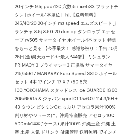
20インチ 9.5j pcd:120 穴数:5 inset:33 フラットチ
タン [ホイール1本単位] [h],【送料無料】
245/40r20 20インチ mz speed エムズスピード jj
ランチャ 8.5j 8.50-20 dunlop ダンロップ エナセ
ーブ rv505 サマータイヤ ホイール4本セット 特集
をもっと見る 【今季最大！ 感謝祭被り！予告!10月
25日(金)楽天カードde最大P44倍】 ミシュラン
PRIMACY 3 プライマシー3 正規品 サマータイヤ
215/55R17 MANARAY Euro Speed S810 ホイール
セット 4本 17インチ 17 X 7 +50 5穴
100,YOKOHAMA スタッドレス ice GUARD6 IG60
205/65R15 & ジャパン sport01 15×6.0J 114.3/5H +
43 タウン ビタミンCたっぷり アセロラ果汁100%
割り材やジュースに。沖縄特産販売 アセロラ100
500ml×24本(1ケース) 果汁100% 沖縄土産 沖縄 土
産 土産 人気 ドリンク 健康管理 送料無料 17インチ