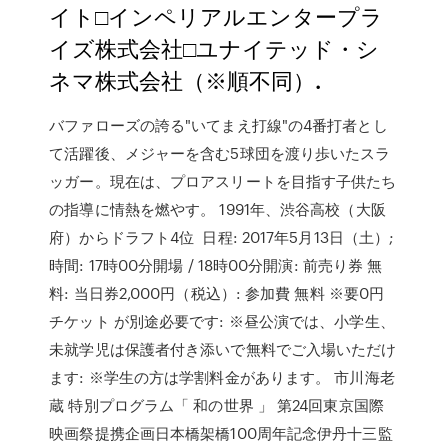
イト□インペリアルエンタープラ
イズ株式会社□ユナイテッド・シ
ネマ株式会社（※順不同）.
バファローズの誇る"いてまえ打線"の4番打者とし
て活躍後、メジャーを含む5球団を渡り歩いたスラ
ッガー。現在は、プロアスリートを目指す子供たち
の指導に情熱を燃やす。 1991年、渋谷高校（大阪
府）からドラフト4位 日程: 2017年5月13日（土）;
時間: 17時00分開場 / 18時00分開演: 前売り券 無
料: 当日券2,000円（税込）: 参加費 無料 ※要0円
チケット が別途必要です: ※昼公演では、小学生、
未就学児は保護者付き添いで無料でご入場いただけ
ます: ※学生の方は学割料金があります。 市川海老
蔵 特別プログラム「 和の世界 」 第24回東京国際
映画祭提携企画日本橋架橋100周年記念伊丹十三監