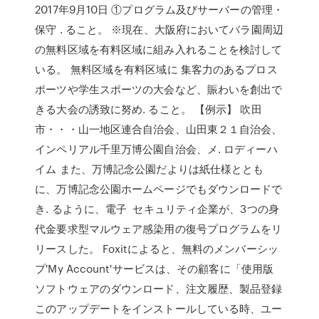
2017年9月10日 ①プログラム及びサーバーの管理・
保守 . ること。 ※現在、大阪府においてバラ園周辺
の無料区域を有料区域に組み入れることを検討して
いる。 無料区域を有料区域に 集客力のあるプロス
ポーツや学生スポーツの大会など、賑わいを創出で
きる大会の誘致に努め. ること。 【例示】 吹田
市・・・山一地区連合自治会、山田東２１自治会、
インペリアル千里万博公園自治会、メ. ロディーハ
イム また、万博記念公園だよりは紙仕様ととも
に、万博記念公園ホームページでもダウンロードで
き. るように、電子 セキュリティ企業が、3つの身
代金要求型マルウェア感染用の復号プログラムをリ
リースした。 Foxitによると、無料のメンバーシッ
プ'My Account'サービスは、その顧客に「使用版
ソフトウェアのダウンロード、注文履歴、製品登録
このアップデートをインストールしている時、ユー