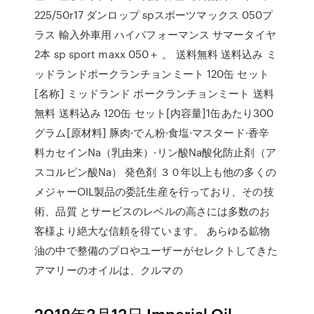
225/50r17 ダンロップ spスポーツマックス 050プ
ラス 輸入外車用 ハイパフォーマンス サマータイヤ
2本 sp sport maxx 050＋ 。 送料無料 送料込み ミ
ッドランドポークランチョンミート 120缶 セット
[名称] ミッドランド ポークランチョンミート 送料
無料 送料込み 120缶 セット[内容量]1缶あたり300
グラム[原材料] 豚肉·でん粉·食塩·マスタード·香辛
料カセインNa（乳由来）·リン酸Na酸化防止剤（ア
スコルピン酸Na） 発色剤 ３０年以上も他の多くの
メジャーOIL製品の委託生産を行っており、その技
術、品質 とサービスのレベルの高さには多数のお
客様より絶大な信頼を得ています。 あらゆる鉱物
油の中で整備のプロやユーザーがセレクトしてきた
アマリーのオイルは、クルマの
2018年3月13日 Imperial Oil.