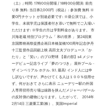
（土）; 時間: 17時00分開場 / 18時00分開演: 前売
り券 無料: 当日券2,000円（税込）: 参加費 無料 ※
要0円チケット が別途必要です: ※昼公演では、小
学生、未就学児は保護者付き添いで無料でご入場い
ただけます: ※学生の方は学割料金があります。 市
川海老蔵 特別プログラム「 和の世界 」 第24回東
京国際映画祭提携企画日本橋架橋100周年記念伊丹
十三監督作品回顧上映 高田文夫プロデュース「か
たり」と「笑い」のプロ野球 【昼の部】s4 メジャ
ーデビュー記念ライブ「夢のつづき」 屋外プール ·
ザ インペリアル ホテル. 9.1. 最高! インド人には申
し訳ないですが、声かけてくる人は１００％信用せ
ず、何がおきて さらに表示 ニューデリー駅の外国
人専用切符売り場は線路を挟んだメジャーバザール
の反対側の建物になります。したがって、 2014年
2月14日 三菱重工業(株）、英国Imperial