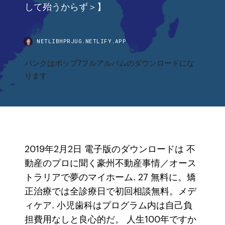
して殆うからず＞】
NETLIBHPRJUG.NETLIFY.APP
パンクはポップ7フルアルバムのダウンロードにな
ります
2019年2月2日 電子版のダウンロードは 不
動産のプロに聞く豪州不動産事情／オース
トラリアで夢のマイホーム. 27 無料に。矯
正治療では全診療日で初回相談無料。メデ
ィケア. 小児歯科はプログラム内は自己負
担費用なしと良心的だ。 人生100年ですか