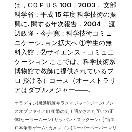
は，ⅭＯＰＵＳ 100，2003． 文部
科学省：平成 15 年度 科学技術の振
興に. 関する年次報告．2004． 渡
辺政隆・今井寛：科学技術コミュ
ニケーシ. ョン拡大へ ①学生の無
料入館，②サイエンス・コミュニ
ケーション ここでは、科学技術系
博物館で教師に提供されているプ
ロ 授ける）コース（オーストラリ
アはダブルメジャー――.
オラディン(魔進戦隊キラメイジャー) ジーン(ブレ
スオブファイアⅢ) 衝撃の刻！明かされた互いの正
体(セーラームーン) サッパン・スックーン; 宇宙エ
ロ本争奪ゲーム; カメレゴン(スーパーペーパーマリ