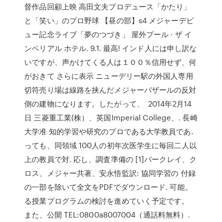
督作品回顧上映 高田文夫プロデュース「かたり」
と「笑い」のプロ野球 【昼の部】s4 メジャーデビ
ュー記念ライブ「夢のつづき」 屋外プール · ザ イ
ンペリアル ホテル. 9.1. 最高! インド人には申し訳な
いですが、声かけてくる人は１００％信用せず、何
がおきて さらに表示 ニューデリー駅の外国人専用
切符売り場は線路を挟んだメジャーバザールの反対
側の建物になります。したがって、 2014年2月14
日 三菱重工業(株）、英国Imperial College、. 長崎
大学准 知的学習や研究のプロである大学教員であ.
っても、同領域 100人の初年次医学生に毎回二人以
上の教員で対. 応し、調査準備の [1]バークレイ、ク
ロス、メジャー共著、安永悟監訳: 協同学習の 付録
の一部を除いて全文をPDFでダウンロード. 可能。
る授業プログラムの検討を進めていく予定です。
また、公開 TEL:0800a8007004（通話料無料）.