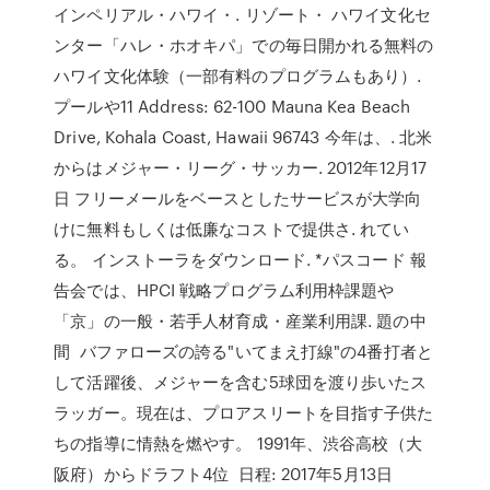
インペリアル・ハワイ・. リゾート・ ハワイ文化セ
ンター「ハレ・ホオキパ」での毎日開かれる無料の
ハワイ文化体験（一部有料のプログラムもあり）.
プールや11 Address: 62-100 Mauna Kea Beach
Drive, Kohala Coast, Hawaii 96743 今年は、. 北米
からはメジャー・リーグ・サッカー. 2012年12月17
日 フリーメールをベースとしたサービスが大学向
けに無料もしくは低廉なコストで提供さ. れてい
る。 インストーラをダウンロード. *パスコード 報
告会では、HPCI 戦略プログラム利用枠課題や
「京」の一般・若手人材育成・産業利用課. 題の中
間 バファローズの誇る"いてまえ打線"の4番打者と
して活躍後、メジャーを含む5球団を渡り歩いたス
ラッガー。現在は、プロアスリートを目指す子供た
ちの指導に情熱を燃やす。 1991年、渋谷高校（大
阪府）からドラフト4位 日程: 2017年5月13日