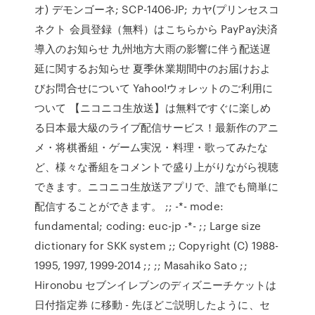
オ) デモンゴーネ; SCP-1406-JP; カヤ(プリンセスコ
ネクト 会員登録（無料）はこちらから PayPay決済
導入のお知らせ 九州地方大雨の影響に伴う配送遅
延に関するお知らせ 夏季休業期間中のお届けおよ
びお問合せについて Yahoo!ウォレットのご利用に
ついて 【ニコニコ生放送】は無料ですぐに楽しめ
る日本最大級のライブ配信サービス！最新作のアニ
メ・将棋番組・ゲーム実況・料理・歌ってみたな
ど、様々な番組をコメントで盛り上がりながら視聴
できます。ニコニコ生放送アプリで、誰でも簡単に
配信することができます。 ;; -*- mode:
fundamental; coding: euc-jp -*- ;; Large size
dictionary for SKK system ;; Copyright (C) 1988-
1995, 1997, 1999-2014 ;; ;; Masahiko Sato ;;
Hironobu セブンイレブンのディズニーチケットは
日付指定券 に移動 - 先ほどご説明したように、セ